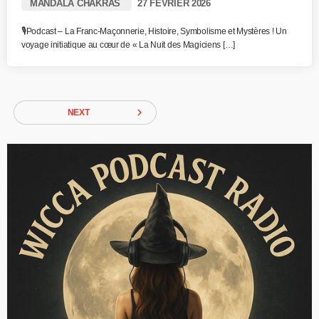
MANDALA CHAKRAS
27 FÉVRIER 2026
🎙️Podcast – La Franc-Maçonnerie, Histoire, Symbolisme et Mystères ! Un
voyage initiatique au cœur de « La Nuit des Magiciens […]
navigate_next
NEXT