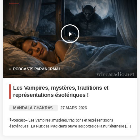
play_arrow
PODCASTS PARANORMAL
Les Vampires, mystères, traditions et
représentations ésotériques !
MANDALA CHAKRAS
27 MARS 2026
🎙️Podcast – Les Vampires, mystères, traditions et représentations
ésotériques ! La Nuit des Magiciens ouvre les portes de la nuit éternelle […]