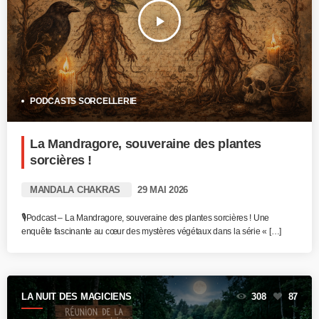
play_arrow
PODCASTS SORCELLERIE
La Mandragore, souveraine des plantes
sorcières !
MANDALA CHAKRAS
29 MAI 2026
🎙️Podcast – La Mandragore, souveraine des plantes sorcières ! Une
enquête fascinante au cœur des mystères végétaux dans la série « […]
LA NUIT DES MAGICIENS
308
87