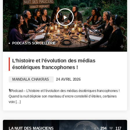
play_arrow
PODCASTS SORCELLERIE
L’histoire et l’évolution des médias
ésotériques francophones !
MANDALA CHAKRAS
24 AVRIL 2026
🎙️Podcast – L’histoire et l’évolution des médias ésotériques francophones !
Quand la nuit déploie son manteau d’encre constellé d’étoiles, certaines
voix […]
LA NUIT DES MAGICIENS
294
117