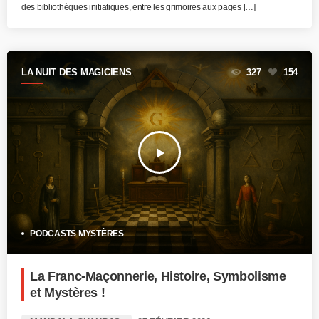
des bibliothèques initiatiques, entre les grimoires aux pages […]
LA NUIT DES MAGICIENS
327
154
play_arrow
PODCASTS MYSTÈRES
La Franc-Maçonnerie, Histoire, Symbolisme
et Mystères !