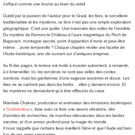
s’efface comme une brume au lever du soleil.
Guidé par la passion de l’auteur pour le Graal, les fées, la sorcellerie
traditionaliste et les mystères, ce livre n’est pas une simple exploration
géographique. C’est une quête. Une traversée des voiles de l’invisible.
Du mystère de Rennes-le-Château à l’aura magnétique du Pech de
Bugarach, montagne sacrée, point d’apparition d’ovnis et peut-être
même… porte temporelle ? Chaque chapitre révèle une facette de
l’Aude ésotérique, une clé ouvrant sur d’antiques énigmes…
Au fil des pages, le lecteur est invité à écouter autrement, à ressentir,
à s’émerveiller. Ici, les sorcières ne sont pas celles des contes
sombres, mais les gardiennes d’une sagesse ancienne et douce. Les
fées ne se cachent pas dans les forêts… elles y dansent encore. Et
les mystères ne demandent qu’à être effleurés du cœur.
Mandala Chakras, producteur et animateur des émissions ésotériques
«
Godmentica
», tisse avec ce livre une œuvre vibratoire, née
d’années de recherches, de marches silencieuses dans les landes
sacrées, et d’un amour profond pour la magie du monde.
Il nous rappelle que certains lieux éveillent l’âme et que l’Aude est bien
l’un de ces rares sanctuaires.