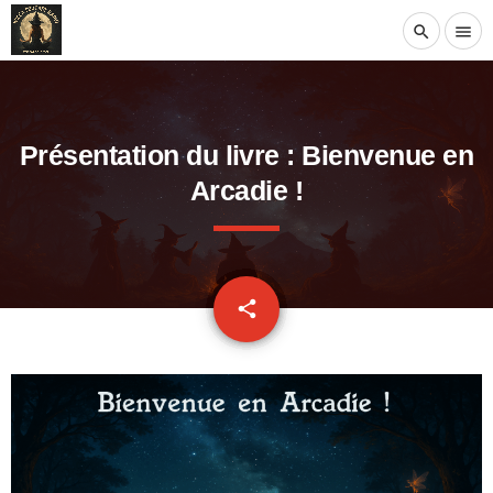
search
menu
Présentation du livre : Bienvenue en
Arcadie !
email
share
1