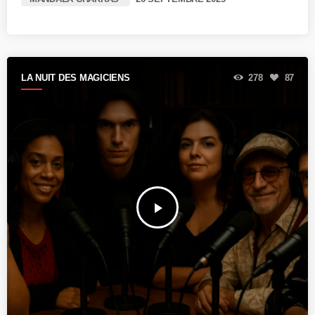
LA NUIT DES MAGICIENS
278
87
play_arrow