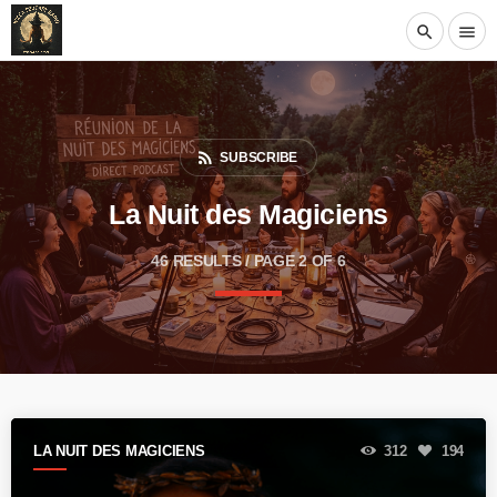
search
menu
rss_feed
SUBSCRIBE
La Nuit des Magiciens
46 RESULTS / PAGE 2 OF 6
LA NUIT DES MAGICIENS
312
194