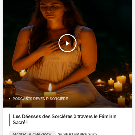
play_arrow
PODCASTS DEVENIR SORCIÈRE
Les Déesses des Sorcières à travers le Féminin
Sacré !
MANDALA CHAKRAS
26 SEPTEMBRE 2025