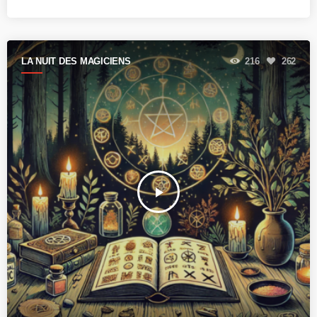
LA NUIT DES MAGICIENS
216
262
play_arrow