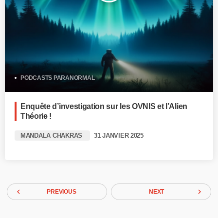
PODCASTS PARANORMAL
Enquête d’investigation sur les OVNIS et l’Alien
Théorie !
MANDALA CHAKRAS
31 JANVIER 2025
navigate_before
navigate_next
PREVIOUS
NEXT