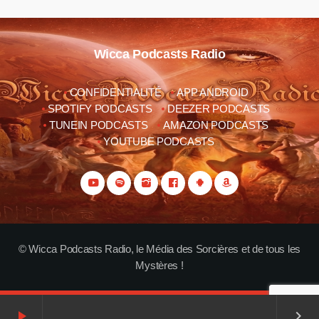
Wicca Podcasts Radio
CONFIDENTIALITÉ
APP ANDROID
SPOTIFY PODCASTS
DEEZER PODCASTS
TUNEIN PODCASTS
AMAZON PODCASTS
YOUTUBE PODCASTS
© Wicca Podcasts Radio, le Média des Sorcières et de tous les
Mystères !
play_arrow
keyboard_arrow_right