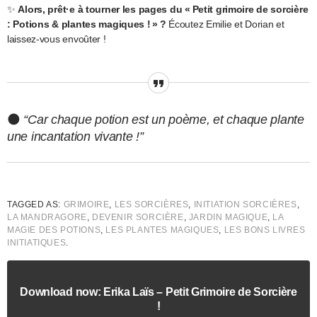
✨
Alors, prêt·e à tourner les pages du « Petit grimoire de sorcière
: Potions & plantes magiques ! » ?
Écoutez Emilie et Dorian et
laissez-vous envoûter !
🌑
“Car chaque potion est un poème, et chaque plante
une incantation vivante !”
TAGGED AS:
GRIMOIRE
,
LES SORCIÈRES
,
INITIATION SORCIÈRES
,
LA MANDRAGORE
,
DEVENIR SORCIÈRE
,
JARDIN MAGIQUE
,
LA
MAGIE DES POTIONS
,
LES PLANTES MAGIQUES
,
LES BONS LIVRES
INITIATIQUES
.
Download now: Erika Laïs – Petit Grimoire de Sorcière
!