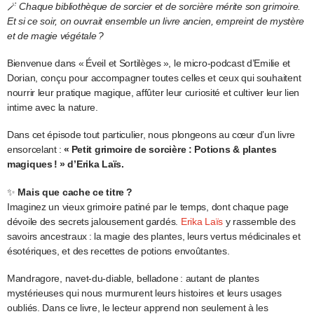
🪄
Chaque bibliothèque de sorcier et de sorcière mérite son grimoire.
Et si ce soir, on ouvrait ensemble un livre ancien, empreint de mystère
et de magie végétale ?
Bienvenue dans « Éveil et Sortilèges », le micro-podcast d’Emilie et
Dorian, conçu pour accompagner toutes celles et ceux qui souhaitent
nourrir leur pratique magique, affûter leur curiosité et cultiver leur lien
intime avec la nature.
Dans cet épisode tout particulier, nous plongeons au cœur d’un livre
ensorcelant :
« Petit grimoire de sorcière : Potions & plantes
magiques ! » d’Erika Laïs.
✨
Mais que cache ce titre ?
Imaginez un vieux grimoire patiné par le temps, dont chaque page
dévoile des secrets jalousement gardés.
Erika Laïs
y rassemble des
savoirs ancestraux : la magie des plantes, leurs vertus médicinales et
ésotériques, et des recettes de potions envoûtantes.
Mandragore, navet-du-diable, belladone : autant de plantes
mystérieuses qui nous murmurent leurs histoires et leurs usages
oubliés. Dans ce livre, le lecteur apprend non seulement à les