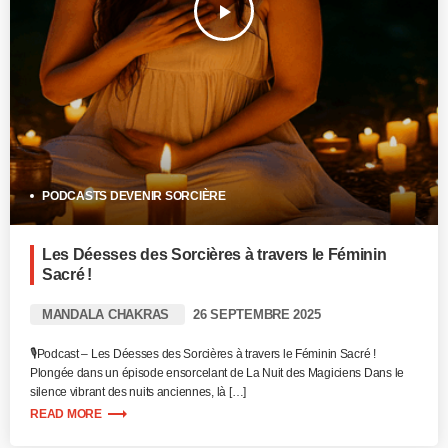
play_arrow
PODCASTS DEVENIR SORCIÈRE
Les Déesses des Sorcières à travers le Féminin
Sacré !
MANDALA CHAKRAS
26 SEPTEMBRE 2025
🎙️Podcast – Les Déesses des Sorcières à travers le Féminin Sacré !
Plongée dans un épisode ensorcelant de La Nuit des Magiciens Dans le
silence vibrant des nuits anciennes, là […]
trending_flat
READ MORE