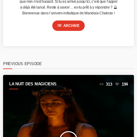
que rien n’est hasard. Si tu es arrivé jusqu’ici, c’est que l’appel
a déjà été lancé. Reste à savoir… es-tu prêt à y répondre ? 🔮
Bienvenue dans l’univers initiatique de Mandala Chakras !
list
ARCHIVE
PREVIOUS EPISODE
LA NUIT DES MAGICIENS
313
194