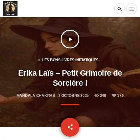
search
menu
play_arrow
LES BONS LIVRES INITIATIQUES
Erika Laïs – Petit Grimoire de
Sorcière !
MANDALA CHAKRAS
3 OCTOBRE 2025
249
179
email
share
179