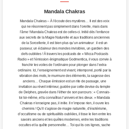
Mandala Chakras
Mandala Chakras – À l’écoute des mystères… Il est des voix
qui ne résonnent pas simplement dans l’oreille, mais dans
l’âme ! Mandala Chakras est de celles-ci. Initié dès l’enfance
aux secrets de la Magie Naturelle et aux traditions anciennes
de la Sorcellerie, il est bien plus qu’un animateur : il est un
passeur, un éclaireur des mondes invisibles, un gardien des
clefs oubliées ! À travers les podcasts de « Wicca Podcasts
Radio » et l’émission énigmatique Godmentica, il vous convie à
franchir les voiles de l’ordinaire pour plonger dans l’extra-
ordinaire. Ici, l’enseignement est vivant, intemporel, porté par la
vibration des mots, le murmure des éléments, la sagesse des
anciens… Chaque émission est un rite de passage, une
invitation au réveil intérieur, guidée par cette devise du temple
de Delphes, gravée dans l’éther de son parcours : « Connais-
toi toi-même, et tu connaîtras l’univers et les dieux. » Mandala
Chakras n’enseigne pas, il initie. Il n’impose rien, il ouvre les
chemins ! Qu’il s’agisse de magie naturelle, d’ésotérisme,
d’occultisme ou de spiritualités oubliées, il tisse le lien entre les
savoirs anciens et les quêtes modernes, entre les traditions
occultes et la quête personnelle… Toi qui lis ces lignes, sache