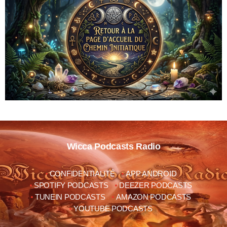
Wicca Podcasts Radio
CONFIDENTIALITÉ
APP ANDROID
SPOTIFY PODCASTS
DEEZER PODCASTS
TUNEIN PODCASTS
AMAZON PODCASTS
YOUTUBE PODCASTS