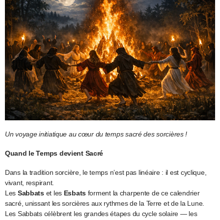
Un voyage initiatique au cœur du temps sacré des sorcières !
Quand le Temps devient Sacré
Dans la tradition sorcière, le temps n’est pas linéaire : il est cyclique,
vivant, respirant.
Les
Sabbats
et les
Esbats
forment la charpente de ce calendrier
sacré, unissant les sorcières aux rythmes de la Terre et de la Lune.
Les Sabbats célèbrent les grandes étapes du cycle solaire — les