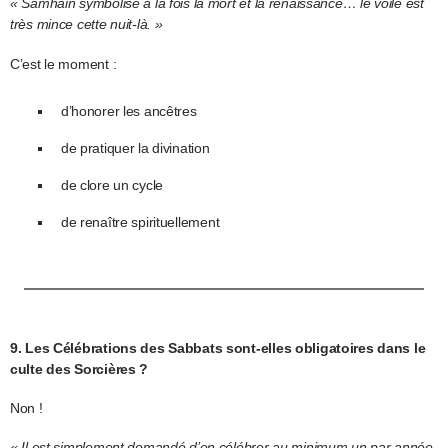
« Samhain symbolise à la fois la mort et la renaissance… le voile est
très mince cette nuit-là. »
C’est le moment :
d’honorer les ancêtres
de pratiquer la divination
de clore un cycle
de renaître spirituellement
9. Les Célébrations des Sabbats sont-elles obligatoires dans le
culte des Sorcières ?
Non !
« Il est simplement demandé d’en célébrer au minimum un par année.