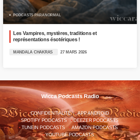
PODCASTS PARANORMAL
Les Vampires, mystères, traditions et
représentations ésotériques !
MANDALA CHAKRAS
27 MARS 2026
Wicca Podcasts Radio
CONFIDENTIALITÉ
APP ANDROID
SPOTIFY PODCASTS
DEEZER PODCASTS
TUNEIN PODCASTS
AMAZON PODCASTS
YOUTUBE PODCASTS