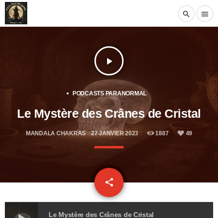
search
menu
play_arrow
PODCASTS PARANORMAL
Le Mystère des Crânes de Cristal
MANDALA CHAKRAS
27 JANVIER 2023
1887
49
email
share
49
Le Mystère des Crânes de Cristal