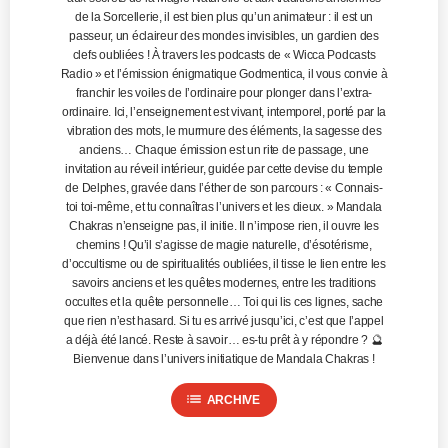
de la Sorcellerie, il est bien plus qu’un animateur : il est un
passeur, un éclaireur des mondes invisibles, un gardien des
clefs oubliées ! À travers les podcasts de « Wicca Podcasts
Radio » et l’émission énigmatique Godmentica, il vous convie à
franchir les voiles de l’ordinaire pour plonger dans l’extra-
ordinaire. Ici, l’enseignement est vivant, intemporel, porté par la
vibration des mots, le murmure des éléments, la sagesse des
anciens… Chaque émission est un rite de passage, une
invitation au réveil intérieur, guidée par cette devise du temple
de Delphes, gravée dans l’éther de son parcours : « Connais-
toi toi-même, et tu connaîtras l’univers et les dieux. » Mandala
Chakras n’enseigne pas, il initie. Il n’impose rien, il ouvre les
chemins ! Qu’il s’agisse de magie naturelle, d’ésotérisme,
d’occultisme ou de spiritualités oubliées, il tisse le lien entre les
savoirs anciens et les quêtes modernes, entre les traditions
occultes et la quête personnelle… Toi qui lis ces lignes, sache
que rien n’est hasard. Si tu es arrivé jusqu’ici, c’est que l’appel
a déjà été lancé. Reste à savoir… es-tu prêt à y répondre ? 🔮
Bienvenue dans l’univers initiatique de Mandala Chakras !
list
ARCHIVE