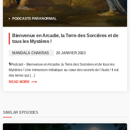
PODCASTS PARANORMAL
Bienvenue en Arcadie, la Terre des Sorcières et de
tous les Mystères !
MANDALA CHAKRAS
20 JANVIER 2023
🎙️Podcast – Bienvenue en Arcadie, la Terre des Sorcières et de tous les
Mystères ! Une immersion initiatique au cœur des secrets de l’Aude ! Il est
des terres qui […]
trending_flat
READ MORE
SIMILAR EPISODES