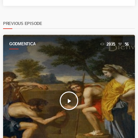
PREVIOUS EPISODE
GODMENTICA
2035
56
play_arrow