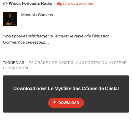
👉
Wicca Podcasts Radio
:
https://wiccaradio.net
Mandala Chakras
*Vous pouvez télécharger ou écouter le replay de l’émission
Godmentica ci-dessous…
TAGGED AS:
LES CRÂNES DE CRISTAL
,
AUX PORTES DU MYSTÈRE
,
PARANORMAL
.
Download now: Le Mystère des Crânes de Cristal
file_download
DOWNLOAD