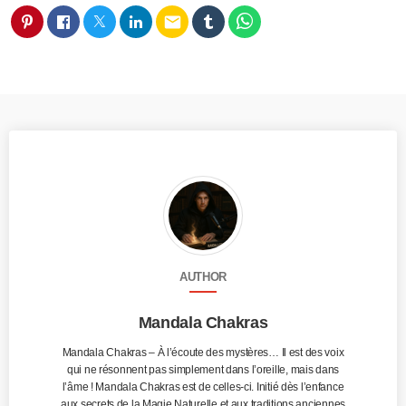
email
AUTHOR
Mandala Chakras
Mandala Chakras – À l’écoute des mystères… Il est des voix
qui ne résonnent pas simplement dans l’oreille, mais dans
l’âme ! Mandala Chakras est de celles-ci. Initié dès l’enfance
aux secrets de la Magie Naturelle et aux traditions anciennes