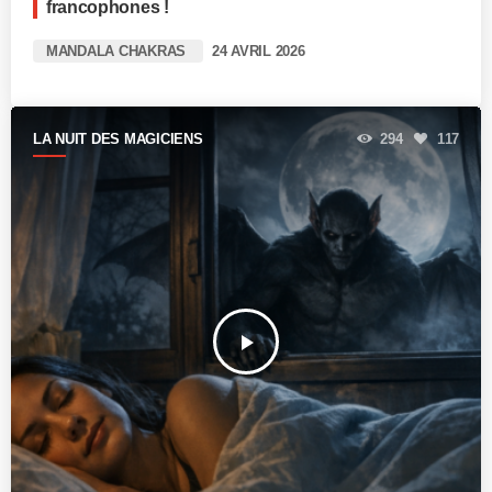
francophones !
MANDALA CHAKRAS
24 AVRIL 2026
LA NUIT DES MAGICIENS
294
117
play_arrow