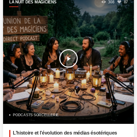
LA NUIT DES MAGICIENS
308
87
play_arrow
PODCASTS SORCELLERIE
L’histoire et l’évolution des médias ésotériques