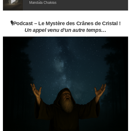
play_arrow
Mandala Chakras
🎙️
Podcast –
Le Mystère des Crânes de Cristal
!
Un appel venu d’un autre temps…