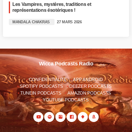
Les Vampires, mystères, traditions et
représentations ésotériques !
MANDALA CHAKRAS
27 MARS 2026
Wicca Podcasts Radio
CONFIDENTIALITÉ
APP ANDROID
SPOTIFY PODCASTS
DEEZER PODCASTS
TUNEIN PODCASTS
AMAZON PODCASTS
YOUTUBE PODCASTS