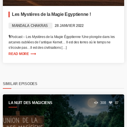
Les Mystères de la Magie Egyptienne !
MANDALA CHAKRAS
28 JANVIER 2022
🎙️Podcast – Les Mystères de la Magie Égyptienne !Une plongée dans les
arcanes oubliées de l’antique Kemet… Il est des terres où le temps ne
s’écoule pas…Il est des civilisations […]
trending_flat
READ MORE
SIMILAR EPISODES
LA NUIT DES MAGICIENS
308
87