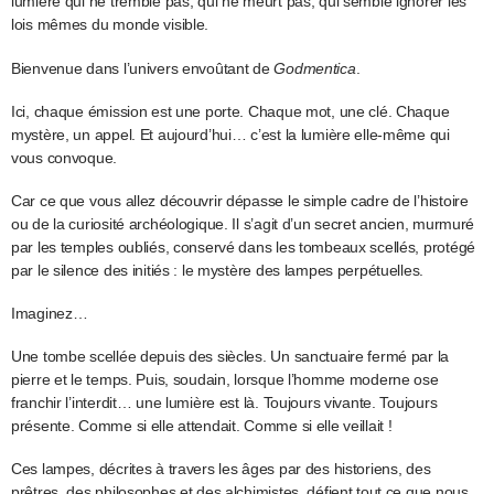
lumière qui ne tremble pas, qui ne meurt pas, qui semble ignorer les
lois mêmes du monde visible.
Bienvenue dans l’univers envoûtant de
Godmentica
.
Ici, chaque émission est une porte. Chaque mot, une clé. Chaque
mystère, un appel. Et aujourd’hui… c’est la lumière elle-même qui
vous convoque.
Car ce que vous allez découvrir dépasse le simple cadre de l’histoire
ou de la curiosité archéologique. Il s’agit d’un secret ancien, murmuré
par les temples oubliés, conservé dans les tombeaux scellés, protégé
par le silence des initiés : le mystère des lampes perpétuelles.
Imaginez…
Une tombe scellée depuis des siècles. Un sanctuaire fermé par la
pierre et le temps. Puis, soudain, lorsque l’homme moderne ose
franchir l’interdit… une lumière est là. Toujours vivante. Toujours
présente. Comme si elle attendait. Comme si elle veillait !
Ces lampes, décrites à travers les âges par des historiens, des
prêtres, des philosophes et des alchimistes, défient tout ce que nous