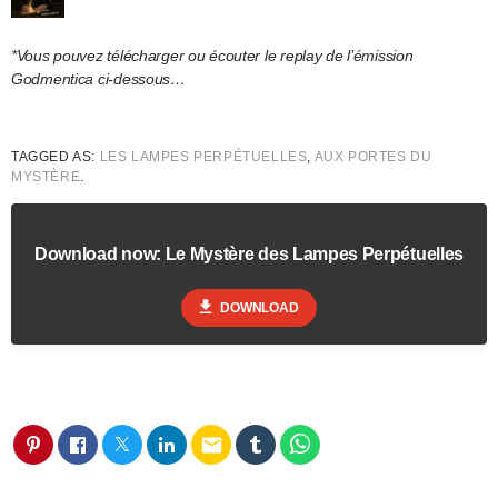
*Vous pouvez télécharger ou écouter le replay de l’émission
Godmentica ci-dessous…
TAGGED AS:
LES LAMPES PERPÉTUELLES
,
AUX PORTES DU
MYSTÈRE
.
Download now: Le Mystère des Lampes Perpétuelles
file_download
DOWNLOAD
email