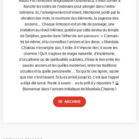
Radio » et l’émission énigmatique Godmentica, il vous convie à
franchir les voiles de l’ordinaire pour plonger dans l’extra-
ordinaire. Ici, l’enseignement est vivant, intemporel, porté par la
vibration des mots, le murmure des éléments, la sagesse des
anciens… Chaque émission est un rite de passage, une
invitation au réveil intérieur, guidée par cette devise du temple
de Delphes, gravée dans l’éther de son parcours : « Connais-
toi toi-même, et tu connaîtras l’univers et les dieux. » Mandala
Chakras n’enseigne pas, il initie. Il n’impose rien, il ouvre les
chemins ! Qu’il s’agisse de magie naturelle, d’ésotérisme,
d’occultisme ou de spiritualités oubliées, il tisse le lien entre les
savoirs anciens et les quêtes modernes, entre les traditions
occultes et la quête personnelle… Toi qui lis ces lignes, sache
que rien n’est hasard. Si tu es arrivé jusqu’ici, c’est que l’appel
a déjà été lancé. Reste à savoir… es-tu prêt à y répondre ? 🔮
Bienvenue dans l’univers initiatique de Mandala Chakras !
list
ARCHIVE