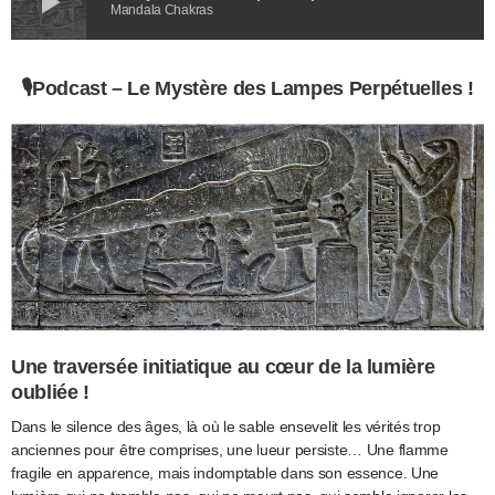
play_arrow
Mandala Chakras
🎙️
Podcast –
Le Mystère des Lampes Perpétuelles !
Une traversée initiatique au cœur de la lumière
oubliée !
Dans le silence des âges, là où le sable ensevelit les vérités trop
anciennes pour être comprises, une lueur persiste… Une flamme
fragile en apparence, mais indomptable dans son essence. Une