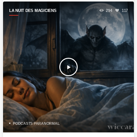
LA NUIT DES MAGICIENS
294
117
play_arrow
PODCASTS PARANORMAL