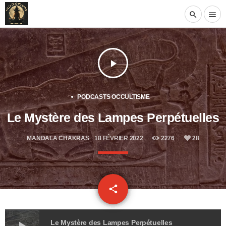
search
menu
play_arrow
PODCASTS OCCULTISME
Le Mystère des Lampes Perpétuelles
MANDALA CHAKRAS
18 FÉVRIER 2022
2276
28
email
share
28
Le Mystère des Lampes Perpétuelles