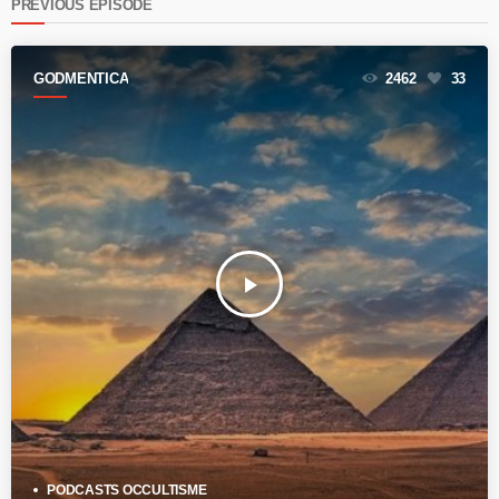
PREVIOUS EPISODE
GODMENTICA
2462
33
play_arrow
PODCASTS OCCULTISME