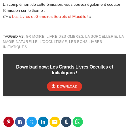
En complément de cette émission, vous pouvez également écouter
l’émission sur le thème :
👉 «
Les Livres et Grimoires Secrets et Maudits !
»
TAGGED AS:
GRIMOIRE
,
LIVRE DES OMBRES
,
LA SORCELLERIE
,
LA
MAGIE NATURELLE
,
L'OCCULTISME
,
LES BONS LIVRES
INITIATIQUES
.
Download now: Les Grands Livres Occultes et
Initiatiques !
file_download
DOWNLOAD
email