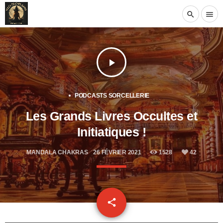
search
menu
play_arrow
PODCASTS SORCELLERIE
Les Grands Livres Occultes et
Initiatiques !
MANDALA CHAKRAS
26 FÉVRIER 2021
1528
42
email
share
42