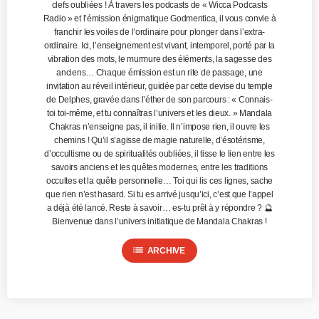
clefs oubliées ! À travers les podcasts de « Wicca Podcasts
Radio » et l’émission énigmatique Godmentica, il vous convie à
franchir les voiles de l’ordinaire pour plonger dans l’extra-
ordinaire. Ici, l’enseignement est vivant, intemporel, porté par la
vibration des mots, le murmure des éléments, la sagesse des
anciens… Chaque émission est un rite de passage, une
invitation au réveil intérieur, guidée par cette devise du temple
de Delphes, gravée dans l’éther de son parcours : « Connais-
toi toi-même, et tu connaîtras l’univers et les dieux. » Mandala
Chakras n’enseigne pas, il initie. Il n’impose rien, il ouvre les
chemins ! Qu’il s’agisse de magie naturelle, d’ésotérisme,
d’occultisme ou de spiritualités oubliées, il tisse le lien entre les
savoirs anciens et les quêtes modernes, entre les traditions
occultes et la quête personnelle… Toi qui lis ces lignes, sache
que rien n’est hasard. Si tu es arrivé jusqu’ici, c’est que l’appel
a déjà été lancé. Reste à savoir… es-tu prêt à y répondre ? 🔮
Bienvenue dans l’univers initiatique de Mandala Chakras !
list
ARCHIVE