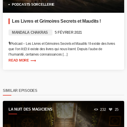
PODCASTS SORCELLERIE
Les Livres et Grimoires Secrets et Maudits !
MANDALA CHAKRAS
5 FÉVRIER 2021
🎙️Podcast – Les Livres et Grimoires Secrets et Maudits ! Il existe des livres
que l’on lit.Et il existe des livres qui nous lisent. Depuis l’aube de
l’humanité, certaines connaissances […]
trending_flat
READ MORE
SIMILAR EPISODES
LA NUIT DES MAGICIENS
232
25