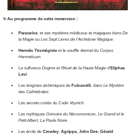
✨ Au programme de cette immersion :
Paracelse
, et ses mystères médicaux et magiques dans
De
la Magie
ou
Les Sept Livres de l’Archidoxe Magique
.
Hermès Trismégiste
et le souffle éternel du
Corpus
Hermeticum
.
Le sulfureux
Dogme et Rituel de la Haute Magie
d’
Eliphas
Levi
.
Les énigmes alchimiques de
Fulcanelli
, dans
Le Mystère
des Cathédrales
.
Les secrets codés du
Code Voynich
.
Les mythiques
Grimoire du Nécronomicon
,
Le Grand et le
Petit Albert
,
La Poule Noire
…
Les écrits de
Crowley
,
Agrippa
,
John Dee
,
Gérald