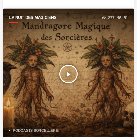
LA NUIT DES MAGICIENS
237
51
play_arrow
PODCASTS SORCELLERIE