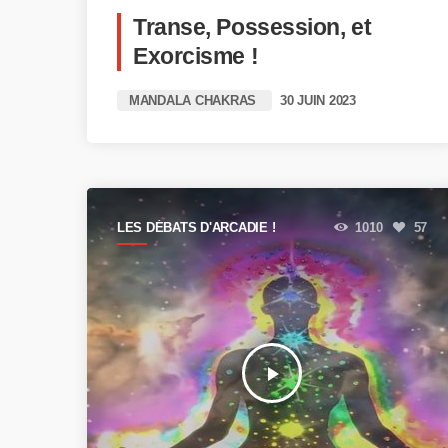
Transe, Possession, et
Exorcisme !
MANDALA CHAKRAS
30 JUIN 2023
LES DÉBATS D'ARCADIE !
1010
57
play_arrow