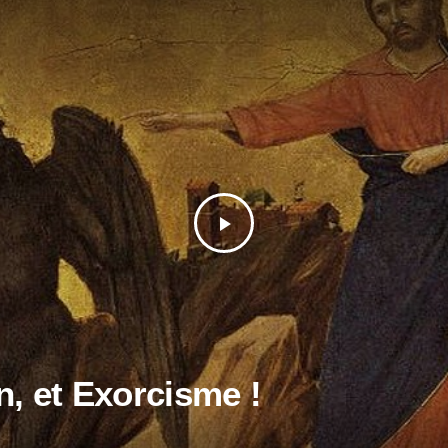
play_arrow
, et Exorcisme !