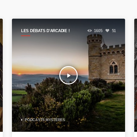
LES DÉBATS D'ARCADIE !
1605
51
play_arrow
PODCASTS MYSTÈRES