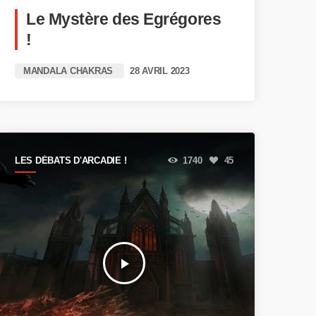
Le Mystère des Egrégores
!
MANDALA CHAKRAS
28 AVRIL 2023
LES DÉBATS D'ARCADIE !
1740
45
play_arrow