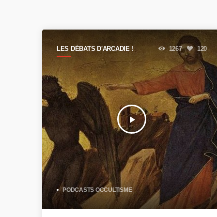
LES DÉBATS D'ARCADIE !
1267
120
play_arrow
PODCASTS OCCULTISME