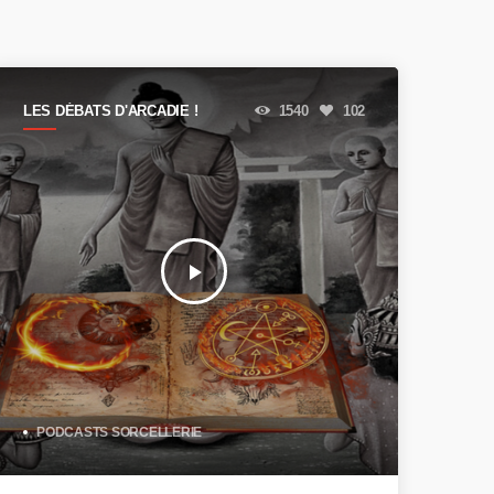
LES DÉBATS D'ARCADIE !
1540
102
play_arrow
PODCASTS SORCELLERIE