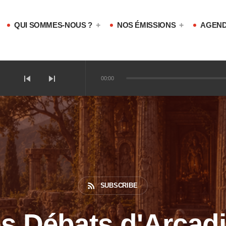
QUI SOMMES-NOUS ?
NOS ÉMISSIONS
AGEND
skip_previous
skip_next
00:00
iques magiques ?
ophones !
rss_feed
SUBSCRIBE
s Débats d'Arcadi
sotériques !