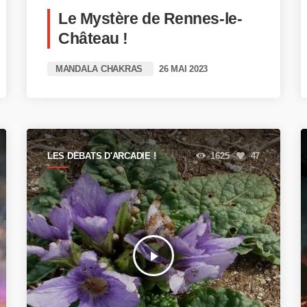
Le Mystère de Rennes-le-
Château !
MANDALA CHAKRAS
26 MAI 2023
LES DÉBATS D'ARCADIE !
1625
47
play_arrow