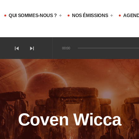
QUI SOMMES-NOUS ?
NOS ÉMISSIONS
AGEND
skip_previous
skip_next
00:00
iques magiques ?
ophones !
Coven Wicca
sotériques !