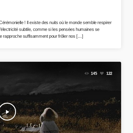
 Cérémonielle ! Il existe des nuits où le monde semble respirer
d’électricité subtile, comme si les pensées humaines se
e se rapproche suffisamment pour frôler nos […]
145
122
play_arrow