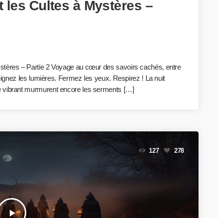
 les Cultes à Mystères –
ystères – Partie 2 Voyage au cœur des savoirs cachés, entre
teignez les lumières. Fermez les yeux. Respirez ! La nuit
e vibrant murmurent encore les serments […]
127
278
play_arrow