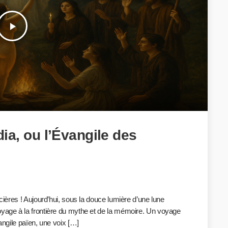
play_arrow
ia, ou l’Évangile des
rcières ! Aujourd’hui, sous la douce lumière d’une lune
oyage à la frontière du mythe et de la mémoire. Un voyage
angile païen, une voix […]