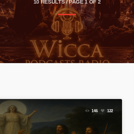
10 RESULTS / PAGE 1 OF 2
 !
in en animal !
146
122