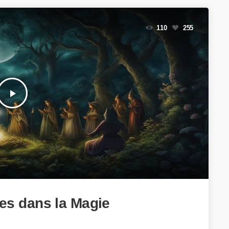
110
255
play_arrow
res dans la Magie