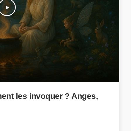
play_arrow
ent les invoquer ? Anges,