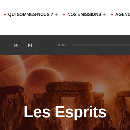
QUI SOMMES-NOUS ?
NOS ÉMISSIONS
AGEND
skip_previous
skip_next
00:00
iques magiques ?
ophones !
Les Esprits
sotériques !