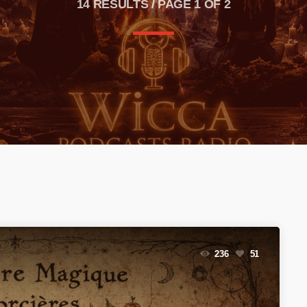
14 RESULTS / PAGE 1 OF 2
 !
in en animal !
236
51