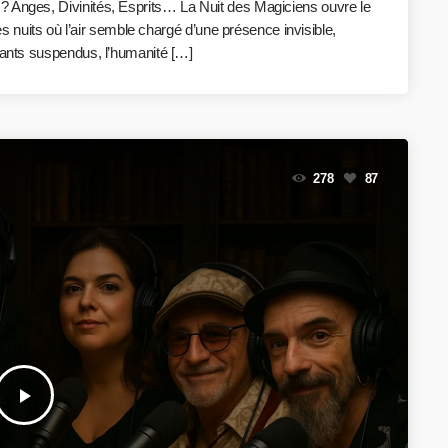
 ? Anges, Divinités, Esprits… La Nuit des Magiciens ouvre le
Des nuits où l’air semble chargé d’une présence invisible,
tants suspendus, l’humanité […]
278
87
play_arrow