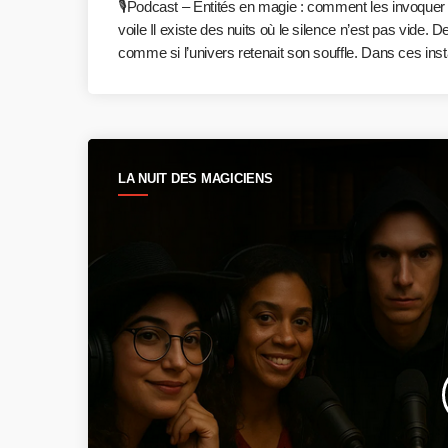
🎙️Podcast – Entités en magie : comment les invoquer
voile Il existe des nuits où le silence n’est pas vide. 
comme si l’univers retenait son souffle. Dans ces ins
LA NUIT DES MAGICIENS