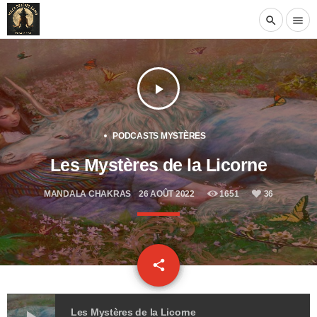
search
menu
play_arrow
PODCASTS MYSTÈRES
Les Mystères de la Licorne
MANDALA CHAKRAS
26 AOÛT 2022
1651
36
email
share
36
Les Mystères de la Licorne