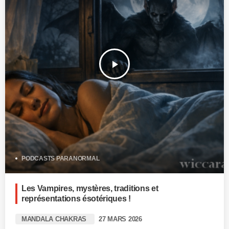
play_arrow
PODCASTS PARANORMAL
Les Vampires, mystères, traditions et
représentations ésotériques !
MANDALA CHAKRAS
27 MARS 2026