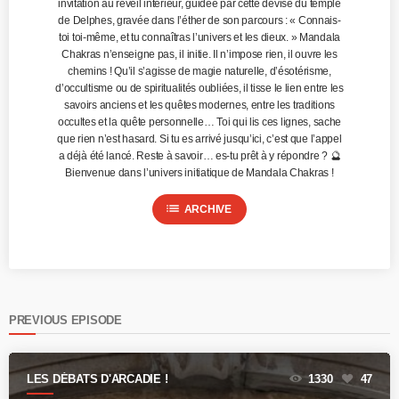
invitation au réveil intérieur, guidée par cette devise du temple
de Delphes, gravée dans l’éther de son parcours : « Connais-
toi toi-même, et tu connaîtras l’univers et les dieux. » Mandala
Chakras n’enseigne pas, il initie. Il n’impose rien, il ouvre les
chemins ! Qu’il s’agisse de magie naturelle, d’ésotérisme,
d’occultisme ou de spiritualités oubliées, il tisse le lien entre les
savoirs anciens et les quêtes modernes, entre les traditions
occultes et la quête personnelle… Toi qui lis ces lignes, sache
que rien n’est hasard. Si tu es arrivé jusqu’ici, c’est que l’appel
a déjà été lancé. Reste à savoir… es-tu prêt à y répondre ? 🔮
Bienvenue dans l’univers initiatique de Mandala Chakras !
list
ARCHIVE
PREVIOUS EPISODE
LES DÉBATS D'ARCADIE !
1330
47