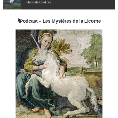
play_arrow
Mandala Chakras
🎙️
Podcast –
Les Mystères de la Licorne