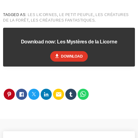
TAGGED AS:
LES LICORNES
,
LE PETIT PEUPLE
,
LES CRÉATURES
DE LA FORÊT
,
LES CRÉATURES FANTASTIQUES
.
Download now: Les Mystères de la Licorne
file_download
DOWNLOAD
email