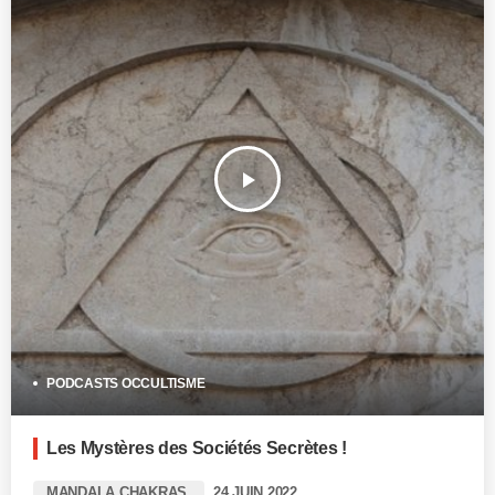
play_arrow
PODCASTS OCCULTISME
Les Mystères des Sociétés Secrètes !
MANDALA CHAKRAS
24 JUIN 2022