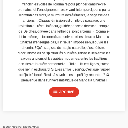
franchir les voiles de l’ordinaire pour plonger dans l’extra-
ordinaire. Ici, l’enseignement est vivant, intemporel, porté par la
vibration des mots, le murmure des éléments, la sagesse des
anciens… Chaque émission est un rite de passage, une
invitation au réveil intérieur, guidée par cette devise du temple
de Delphes, gravée dans l’éther de son parcours : « Connais-
toi toi-même, et tu connaîtras l’univers et les dieux. » Mandala
Chakras n’enseigne pas, il initie. Il n’impose rien, il ouvre les
chemins ! Qu’il s’agisse de magie naturelle, d’ésotérisme,
d’occultisme ou de spiritualités oubliées, il tisse le lien entre les
savoirs anciens et les quêtes modernes, entre les traditions
occultes et la quête personnelle… Toi qui lis ces lignes, sache
que rien n’est hasard. Si tu es arrivé jusqu’ici, c’est que l’appel
a déjà été lancé. Reste à savoir… es-tu prêt à y répondre ? 🔮
Bienvenue dans l’univers initiatique de Mandala Chakras !
list
ARCHIVE
PREVIOUS EPISODE