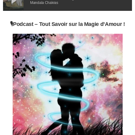
play_arrow
Mandala Chakras
🎙️
Podcast –
Tout Savoir sur la Magie d’Amour !