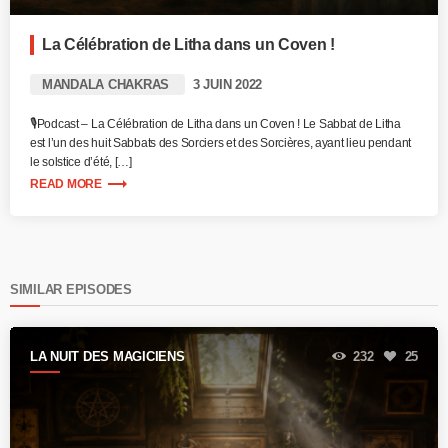
La Célébration de Litha dans un Coven !
MANDALA CHAKRAS
3 JUIN 2022
🎙️Podcast – La Célébration de Litha dans un Coven ! Le Sabbat de Litha
est l’un des huit Sabbats des Sorciers et des Sorcières, ayant lieu pendant
le solstice d’été, […]
trending_flat
READ MORE
SIMILAR EPISODES
LA NUIT DES MAGICIENS
232
25