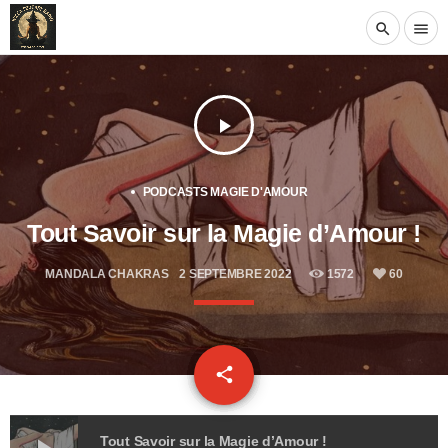
search
menu
play_arrow
PODCASTS MAGIE D'AMOUR
Tout Savoir sur la Magie d’Amour !
MANDALA CHAKRAS
2 SEPTEMBRE 2022
1572
60
email
share
60
Tout Savoir sur la Magie d’Amour !