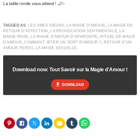
La table ronde vous attend ! 🌙✨
TAGGED AS:
LES AMES SŒURS
,
LA MAGIE D'AMOUR
,
LA MAGIE DE
RETOUR D’AFFECTION
,
LA PROVOCATION SENTIMENTALE
,
LA
MAGIE ROSE
,
LA MAGIE D'AMOUR D'APHRODITE
,
RITUEL DE MAGIE
D'AMOUR
,
COMMENT JETER UN SORT D'AMOUR ?
,
RETOUR D'UN
AMOUR PERDU
,
LA MAGIE SEXUELLE
.
Download now: Tout Savoir sur la Magie d’Amour !
file_download
DOWNLOAD
email