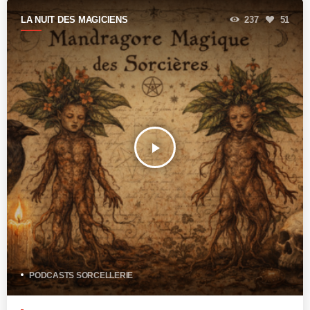
LA NUIT DES MAGICIENS
237
51
play_arrow
PODCASTS SORCELLERIE